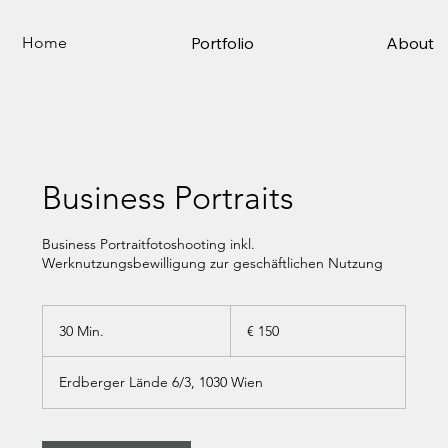
Portfolio
About
Home
Business Portraits
Business Portraitfotoshooting inkl.
Werknutzungsbewilligung zur geschäftlichen Nutzung
150
Euro
30 Min.
3
€ 150
0
M
Erdberger Lände 6/3, 1030 Wien
i
n
.